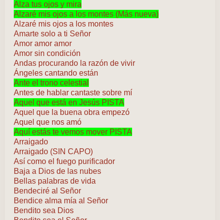
Alza tus ojos y mira
Alzaré mis ojos a los montes (Más nueva)
Alzaré mis ojos a los montes
Amarte solo a ti Señor
Amor amor amor
Amor sin condición
Andas procurando la razón de vivir
Ángeles cantando están
Ante el trono celestial
Antes de hablar cantaste sobre mí
Aquel que está en Jesús PISTA
Aquel que la buena obra empezó
Aquel que nos amó
Aquí estás te vemos mover PISTA
Arraigado
Arraigado (SIN CAPO)
Así como el fuego purificador
Baja a Dios de las nubes
Bellas palabras de vida
Bendeciré al Señor
Bendice alma mía al Señor
Bendito sea Dios