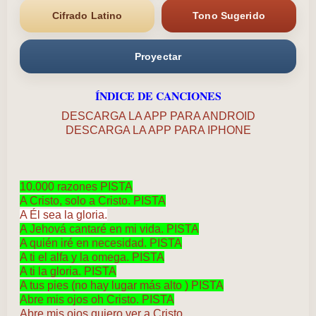
Cifrado Latino
Tono Sugerido
Proyectar
ÍNDICE DE CANCIONES
DESCARGA LA APP PARA ANDROID
DESCARGA LA APP PARA IPHONE
10.000 razones PISTA
A Cristo, solo a Cristo. PISTA
A Él sea la gloria.
A Jehová cantaré en mi vida. PISTA
A quién iré en necesidad. PISTA
A ti el alfa y la omega. PISTA
A ti la gloria. PISTA
A tus pies (no hay lugar más alto ) PISTA
Abre mis ojos oh Cristo. PISTA
Abre mis ojos quiero ver a Cristo