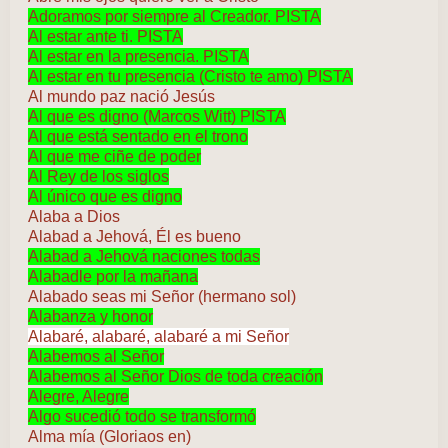
Adoramos por siempre al Creador. PISTA
Al estar ante ti. PISTA
Al estar en la presencia. PISTA
Al estar en tu presencia (Cristo te amo) PISTA
Al mundo paz nació Jesús
Al que es digno (Marcos Witt) PISTA
Al que está sentado en el trono
Al que me ciñe de poder
Al Rey de los siglos
Al único que es digno
Alaba a Dios
Alabad a Jehová, Él es bueno
Alabad a Jehová naciones todas
Alabadle por la mañana
Alabado seas mi Señor (hermano sol)
Alabanza y honor
Alabaré, alabaré, alabaré a mi Señor
Alabemos al Señor
Alabemos al Señor Dios de toda creación
Alegre, Alegre
Algo sucedió todo se transformó
Alma mía (Gloriaos en)