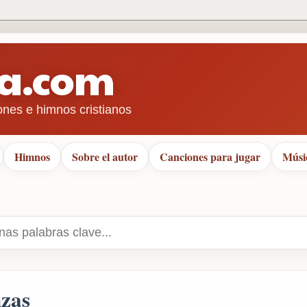
ra.com
ones e himnos cristianos
Himnos
Sobre el autor
Canciones para jugar
Músi
nzas