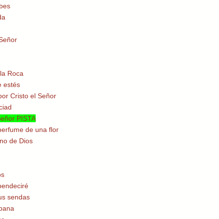
ubes
da
 Señor
 la Roca
e estés
por Cristo el Señor
ciad
Señor PISTA
erfume de una flor
ino de Dios
os
bendeciré
us sendas
pana