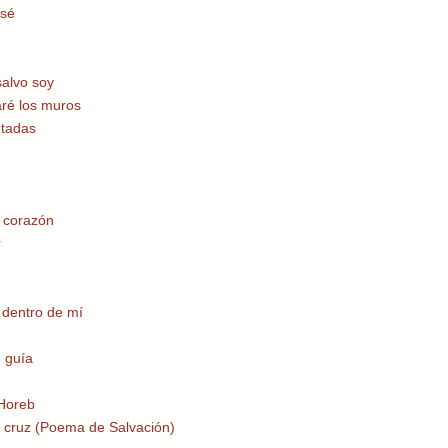
 sé
salvo soy
aré los muros
ntadas
 corazón
r
 dentro de mí
 guía
 Horeb
a cruz (Poema de Salvación)