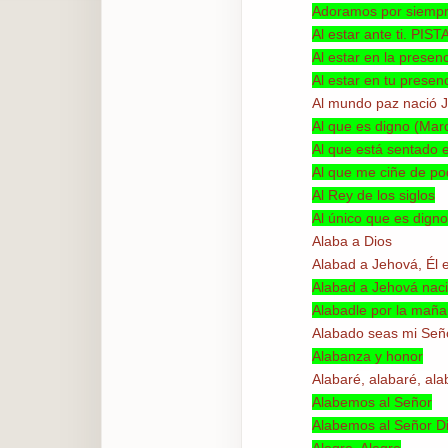
Adoramos por siempr
Al estar ante ti. PIST
Al estar en la presen
Al estar en tu presen
Al mundo paz nació 
Al que es digno (Mar
Al que está sentado e
Al que me ciñe de po
Al Rey de los siglos
Al único que es digno
Alaba a Dios
Alabad a Jehová, Él 
Alabad a Jehová nac
Alabadle por la mañ
Alabado seas mi Señ
Alabanza y honor
Alabaré, alabaré, al
Alabemos al Señor
Alabemos al Señor Di