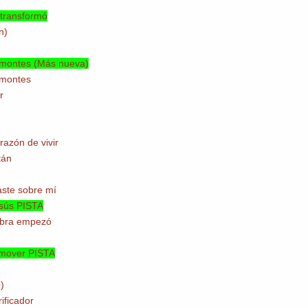
 transformó
n)
s montes (Más nueva)
 montes
r
razón de vivir
tán
aste sobre mí
esús PISTA
obra empezó
 mover PISTA
)
ificador