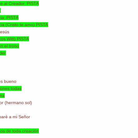
e al Creador. PISTA
A
cia. PISTA
cia (Cristo te amo) PISTA
Jesús
cos Witt) PISTA
n el trono
der
es bueno
iones todas
ana
or (hermano sol)
abaré a mi Señor
os de toda creación