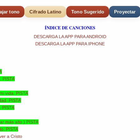
ajar tono
Cifrado Latino
Tono Sugerido
Proyectar
ÍNDICE DE CANCIONES
DESCARGA LA APP PARA ANDROID
DESCARGA LA APP PARA IPHONE
A
o. PISTA
mi vida. PISTA
idad. PISTA
a. PISTA
gar más alto ) PISTA
to. PISTA
ver a Cristo