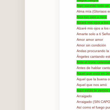
Alegre, Alegre
Algo sucedió todo se
Alma mía (Gloriaos e
Alza tus ojos y mira
Alzaré mis ojos a lo
Alzaré mis ojos a los
Amarte solo a ti Seño
Amor amor amor
Amor sin condición
Andas procurando la 
Ángeles cantando es
Ante el trono celestial
Antes de hablar cant
Aquel que está en J
Aquel que la buena 
Aquel que nos amó
Aquí estás te vemos
Arraigado
Arraigado (SIN CAPO
Así como el fuego pur