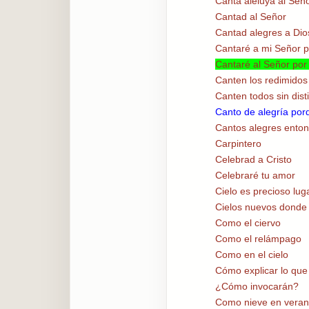
Canta aleluya al Señ
Cantad al Señor
Cantad alegres a Dio
Cantaré a mi Señor p
Cantaré al Señor por
Canten los redimidos
Canten todos sin dist
Canto de alegría po
Cantos alegres ento
Carpintero
Celebrad a Cristo
Celebraré tu amor
Cielo es precioso lug
Cielos nuevos donde m
Como el ciervo
Como el relámpago
Como en el cielo
Cómo explicar lo que 
¿Cómo invocarán?
Como nieve en vera