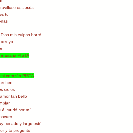
so
aravilloso es Jesús
es tú
enas
, Dios mis culpas borró
 arroyo
or
la mañana PISTA
 mi corazón PISTA
archen
s cielos
amor tan bello
mplar
 él murió por mí
oscuro
y pesado y largo esté
r y te pregunte