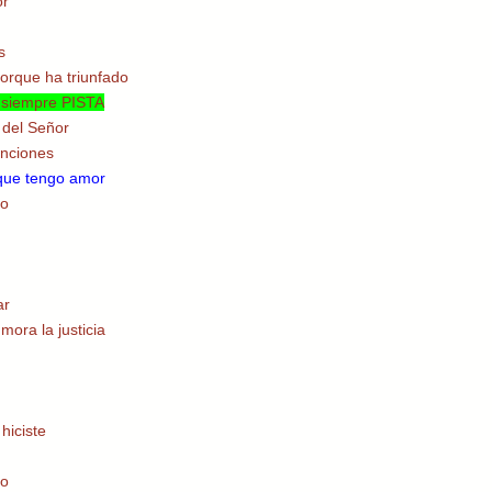
or
s
orque ha triunfado
 siempre PISTA
 del Señor
inciones
rque tengo amor
no
ar
ora la justicia
hiciste
no