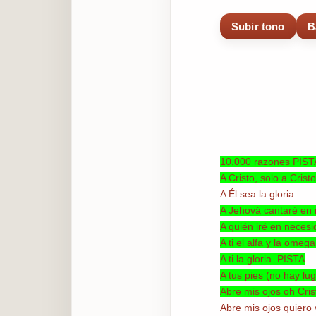
Subir tono
B
10.000 razones PIST
A Cristo, solo a Crist
A Él sea la gloria.
A Jehová cantaré en 
A quién iré en neces
A ti el alfa y la omeg
A ti la gloria. PISTA
A tus pies (no hay lu
Abre mis ojos oh Cris
Abre mis ojos quiero 