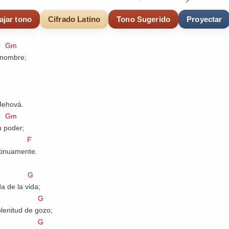
ajar tono
Cifrado Latino
Tono Sugerido
Proyectar
m
 nombre;
b
Jehová.
m
u poder;
 F
tinuamente.
 G
a de la vida;
 G
lenitud de gozo;
 G