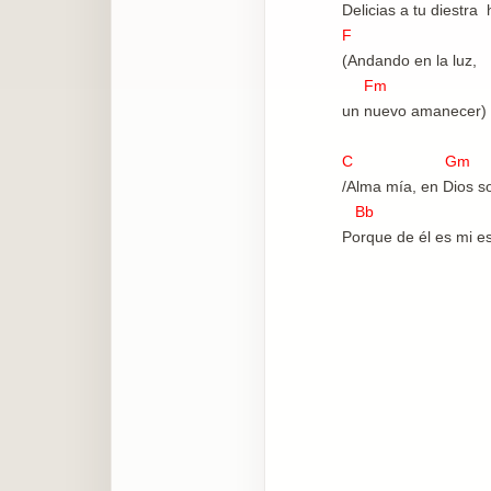
Delicias a tu diestra
F
(Andando en la luz,
Fm
un nuevo amanecer)
C Gm
/Alma mía, en Dios s
Bb 
Porque de él es mi e