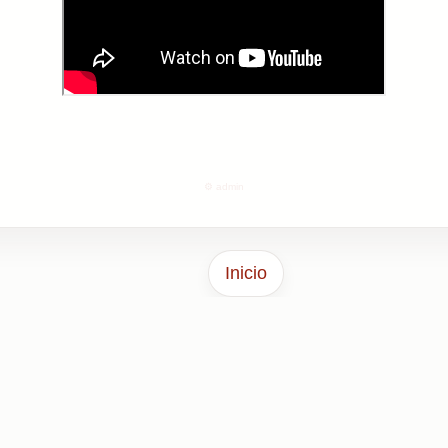
⚙️ admin
Inicio