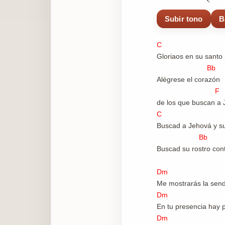
Subir tono
B
C G
Gloriaos en su santo
B
Alégrese el corazón
F
de los que buscan a 
C G
Buscad a Jehová y s
Bb
Buscad su rostro con
Dm
Me mostrarás la send
Dm
En tu presencia hay p
Dm