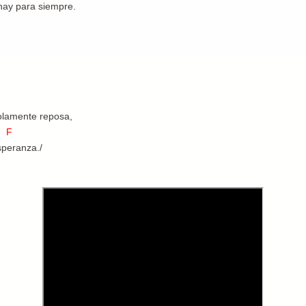
 hay para siempre.
olamente reposa,
F
speranza./