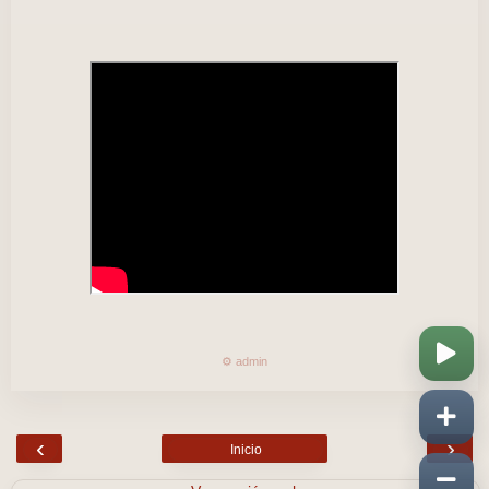
⚙️ admin
‹
›
Inicio