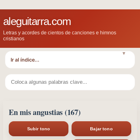
aleguitarra.com
Letras y acordes de cientos de canciones e himnos
cristianos
▼
En mis angustias (167)
Subir tono
Bajar tono