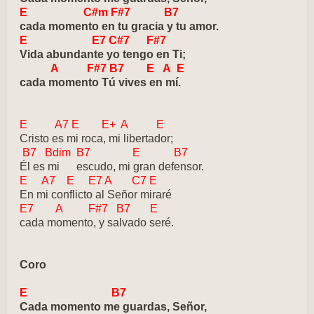
E C#m F#7 B7
cada momento en tu gracia y tu amor.
E E7 C#7 F#7
Vida abundante yo tengo en Ti;
A F#7 B7 E A E
cada momento Tú vives en mí.
E A7 E E+ A E
Cristo es mi roca, mi libertador;
B7 Bdim B7 E B7
Él es mi escudo, mi gran defensor.
E A7 E E7 A C7 E
En mi conflicto al Señor miraré
E7 A F#7 B7 E
cada momento, y salvado seré.
Coro
E B7
Cada momento me guardas, Señor,