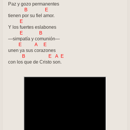
Paz y gozo permanentes
B E
tienen por su fiel amor.
E
Y los fuertes eslabones
E B
—simpatía y comunión—
E A E
unen ya sus corazones
B E A E
con los que de Cristo son.