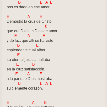
B E A E
nos es dado en ese amor.
E A E
Demostró la cruz de Cristo
B
que era Dios un Dios de amor
E A E
y de luz, que allí se ha visto
B E
esplendente cual albor.
E
La eternal justicia hallaba
E B
en la cruz satisfacción,
E A E
a la par que Dios mostraba
B E A E
su clemente corazón.
E A E