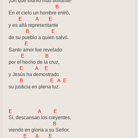
¡Oh qué triunfo más brillante!
B
En el cielo un hombre entró,
E A E
y es allá representante
B E
de su pueblo a quien salvó.
E
Santo amor fue revelado
E B
por el hecho de la cruz,
E A E
y Jesús ha demostrado
B E A E
su justicia en plena luz.
E A E
Sí, descansan los creyentes,
B
viendo en gloria a su Señor.
E A E