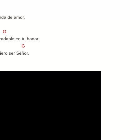
nda de amor,
G
radable en tu honor.
 G
iero ser Señor.