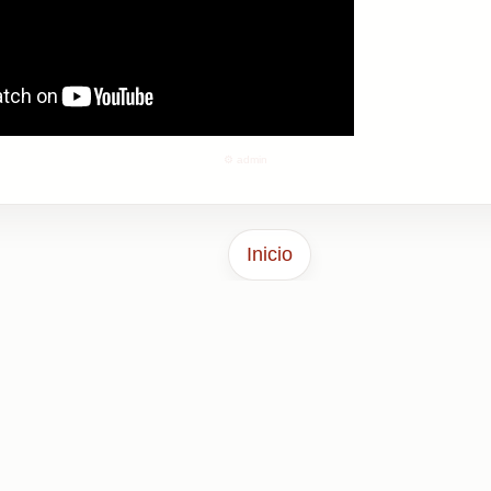
⚙️ admin
Inicio