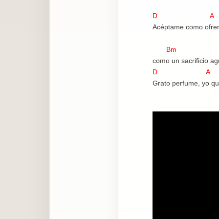
D A
Acéptame como ofre
Bm 
como un sacrificio ag
D A
Grato perfume, yo qu