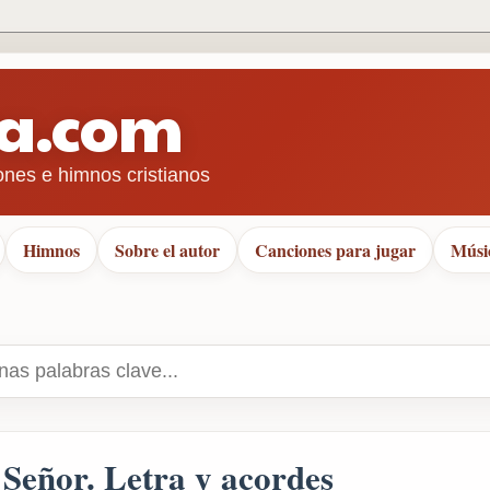
ra.com
ones e himnos cristianos
Himnos
Sobre el autor
Canciones para jugar
Músi
 Señor. Letra y acordes