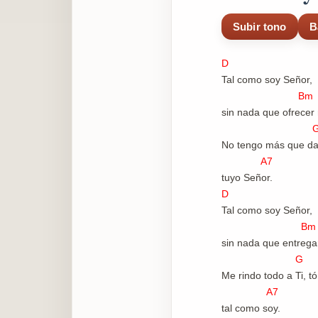
Subir tono
B
D
Tal como soy Señor,
Bm
sin nada que ofrecer
G
No tengo más que da
A7
tuyo Señor.
D
Tal como soy Señor,
Bm
sin nada que entrega
G 
Me rindo todo a Ti, 
A7
tal como soy.