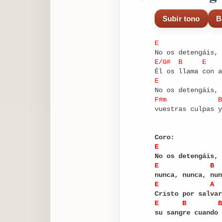
Subir tono
B
E
No os detengáis, 
E/G#
B
E
Él os llama con a
E
No os detengáis, 
F#m
B
vuestras culpas y
Coro:
E
No os detengáis, 
E
B
nunca, nunca, nun
E
A
Cristo por salvar
E
B
B
su sangre cuando 