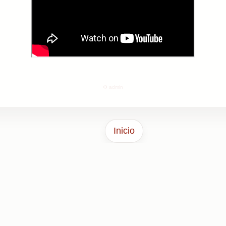
⚙️ admin
Inicio