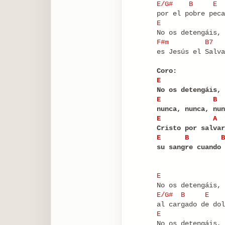
E/G#
B
E
por el pobre peca
E
No os detengáis, 
F#m
B7
es Jesús el Salva
Coro:
E
No os detengáis, 
E
B
nunca, nunca, nun
E
A
Cristo por salvar
E
B
B
su sangre cuando 
E
No os detengáis, 
E/G#
B
E
al cargado de dol
E
No os detengáis, 