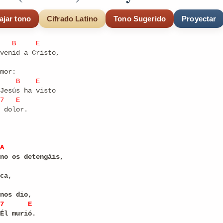
ajar tono
Cifrado Latino
Tono Sugerido
Proyectar
B
E
venid a Cristo,
mor:
B
E
Jesús ha visto
7
E
 dolor.
A
no os detengáis,
ca,
nos dio,
7
E
Él murió.