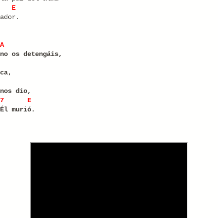
E
ador.
A
no os detengáis,
ca,
nos dio,
7
E
Él murió.