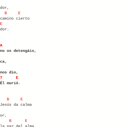
dor,
B
E
camino cierto
E
dor.
A
no os detengáis,
ca,
nos dio,
7
E
Él murió.
B
E
Jesús da calma
or,
B
E
la paz del alma