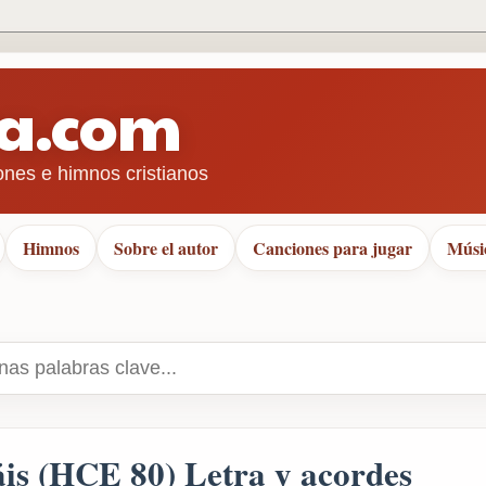
ra.com
ones e himnos cristianos
Himnos
Sobre el autor
Canciones para jugar
Músi
áis (HCE 80) Letra y acordes