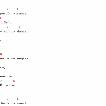
B
E
perdón alcanza
E
l Señor,
B
E
y sin tardanza
r.
A
no os detengáis,
ca,
nos dio,
7
E
Él murió.
B
E
Jesús ha muerto