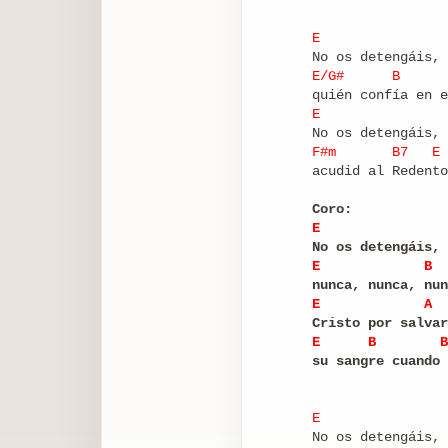
E
No os detengáis, 
E/G#
B
quién confía en e
E
No os detengáis, 
F#m
B7
E
acudid al Redento
Coro:
E
No os detengáis, 
E
B
nunca, nunca, nun
E
A
Cristo por salvar
E
B
B
su sangre cuando 
E
No os detengáis, 