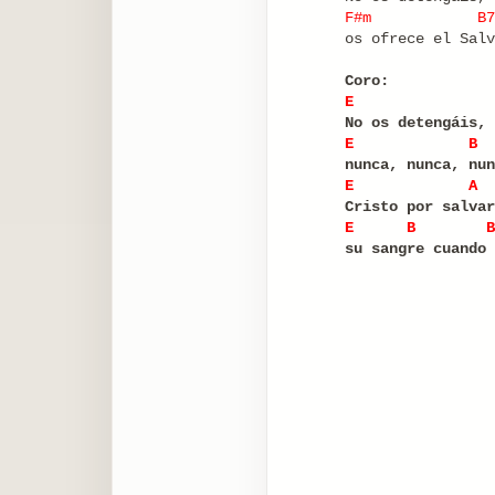
F#m
B7
os ofrece el Salv
Coro:
E
No os detengáis, 
E
B
nunca, nunca, nun
E
A
Cristo por salvar
E
B
B
su sangre cuando 