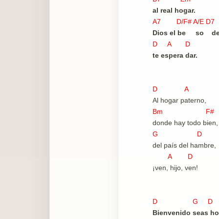
al real hogar.
A7 D/F# A/E 
Dios el be so de
D A D
te espera dar.
D A
Al hogar paterno,
Bm F#
donde hay todo bien,
G D
del país del hambre,
A D
¡ven, hijo, ven!
D G D
Bienvenido seas h