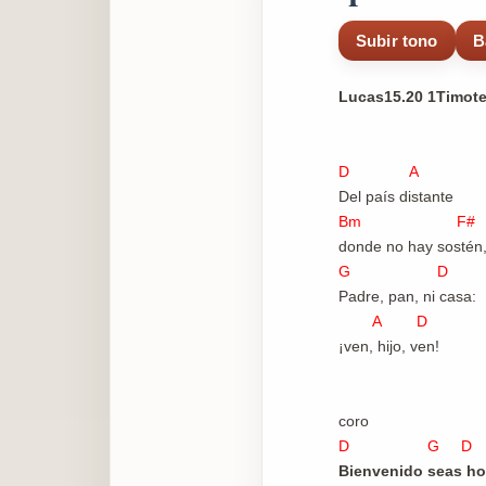
Subir tono
B
Lucas15.20 1Timote
D A
Del país distante
Bm F#
donde no hay sostén
G D
Padre, pan, ni casa:
A D
¡ven, hijo, ven!
coro
D G D
Bienvenido seas h