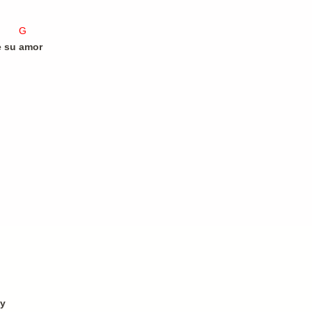
D7 G
 su amor
oy