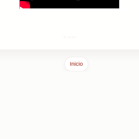
⚙️ admin
Inicio