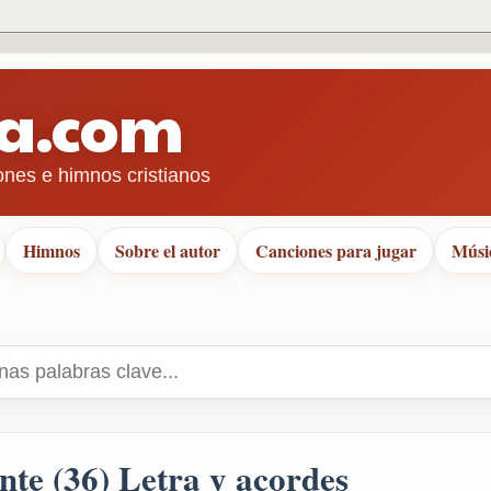
ra.com
ones e himnos cristianos
Himnos
Sobre el autor
Canciones para jugar
Músi
ante (36) Letra y acordes