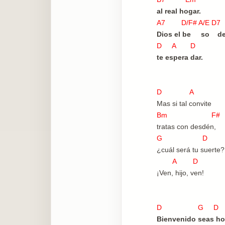
al real hogar.
A7 D/F# A/E 
Dios el be so de
D A D
te espera dar.
D A
Mas si tal convite
Bm F#
tratas con desdén,
G D
¿cuál será tu suerte
A D
¡Ven, hijo, ven!
D G D
Bienvenido seas h