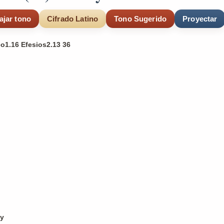
ajar tono
Cifrado Latino
Tono Sugerido
Proyectar
o1.16 Efesios2.13 36
,
oy