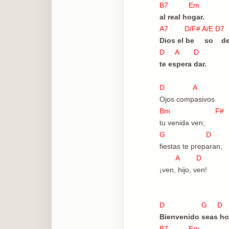
B7 Em
al real hogar.
A7 D/F# A/E 
Dios el be so de
D A D
te espera dar.
D A
Ojos compasivos
Bm F#
tu venida ven;
G D
fiestas te preparan;
A D
¡ven, hijo, ven!
D G D
Bienvenido seas h
B7 Em