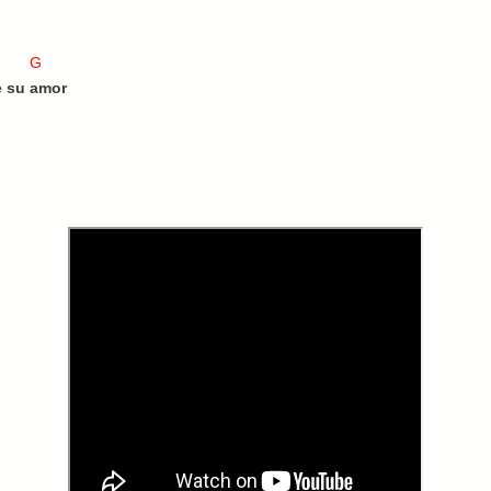
D7 G
 su amor