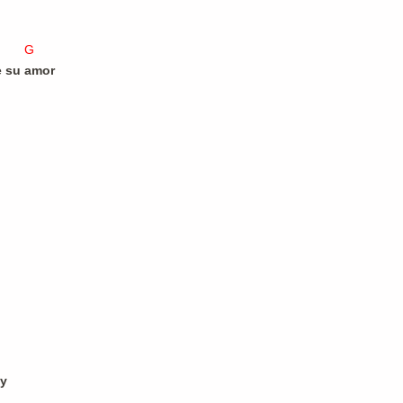
D7 G
 su amor
!
oy