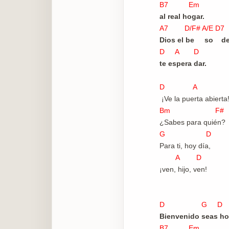
B7 Em
al real hogar.
A7 D/F# A/E 
Dios el be so de
D A D
te espera dar.
D A
¡Ve la puerta abierta
Bm F#
¿Sabes para quién?
G D
Para ti, hoy día,
A D
¡ven, hijo, ven!
D G D
Bienvenido seas h
B7 Em