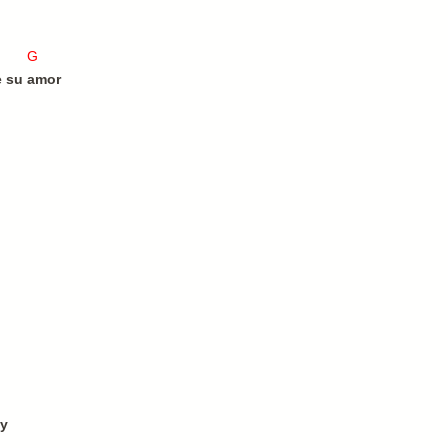
D7 G
 su amor
oy