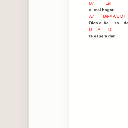
B7 Em
al real hogar.
A7 D/F# A/E 
Dios el be so de
D A D
te espera dar.