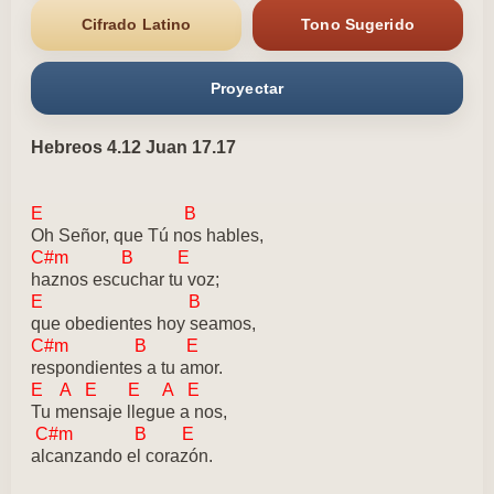
Cifrado Latino
Tono Sugerido
Proyectar
Hebreos 4.12 Juan 17.17
E B
Oh Señor, que Tú nos hables,
C#m B E
haznos escuchar tu voz;
E B
que obedientes hoy seamos,
C#m B E
respondientes a tu amor.
E A E E A E
Tu mensaje llegue a nos,
C#m B E
alcanzando el corazón.