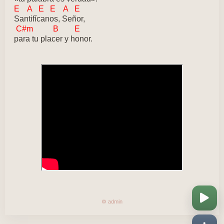
E A E E A E
Santifícanos, Señor,
C#m B E
para tu placer y honor.
⚙️ admin