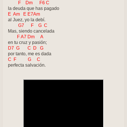
F Dm F6 C
la deuda que has pagado
E Am E E7Am
al Juez, yo la debí.
G7 F G C
Mas, siendo cancelada
F A7 Dm A
en tu cruz y pasión;
D7 G C D G
por tanto, me es dada
C F G C
perfecta salvación.