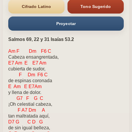
Cifrado Latino
Tono Sugerido
Proyectar
Salmos 69, 22 y 31 Isaías 53.2
Am F Dm F6 C
Cabeza ensangrentada,
E7 Am E E7 Am
cubierta de sudor,
F Dm F6 C
de espinas coronada
E Am E E7Am
y llena de dolor.
G7 F G C
¡Oh celestial cabeza,
F A7 Dm A
tan maltratada aquí,
D7 G C D G
de sin igual belleza,