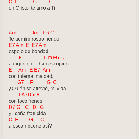
C F G C
oh Cristo, te amo a Ti!
Am F Dm F6 C
Te admiro rostro herido,
E7 Am E E7 Am
espejo de bondad,
F Dm F6 C
aunque en Ti han escupido
E Am E E7. Am
con infernal maldad.
G7 F G C
¿Quién se atrevió, mi vida,
FA7Dm A
con loco frenesí
D7 G C D G
y saña fratricida
C F G C
a escarnecerte así?