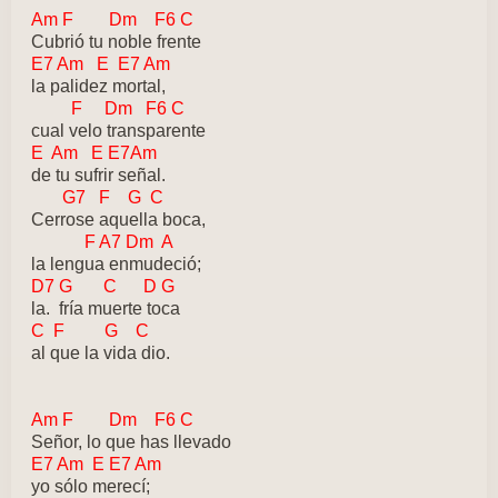
Am F Dm F6 C
Cubrió tu noble frente
E7 Am E E7 Am
la palidez mortal,
F Dm F6 C
cual velo transparente
E Am E E7Am
de tu sufrir señal.
G7 F G C
Cerrose aquella boca,
F A7 Dm A
la lengua enmudeció;
D7 G C D G
la. fría muerte toca
C F G C
al que la vida dio.
Am F Dm F6 C
Señor, lo que has llevado
E7 Am E E7 Am
yo sólo merecí;