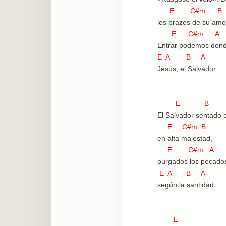
E C#m B
los brazos de su amo
E C#m A
Entrar podemos dond
E A B A
Jesús, el Salvador.
E B 
El Salvador sentado 
E C#m B
en alta majestad,
E C#m A 
purgados los pecado
E A B A
según la santidad.
E B