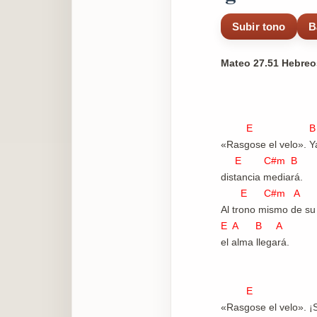
Subir tono
B
Mateo 27.51 Hebreos
E B
«Rasgose el velo». 
E C#m B
distancia mediará.
E C#m A
Al trono mismo de su
E A B A
el alma llegará.
E B
«Rasgose el velo». ¡