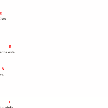
B
Dios
 E
echa está
B
 ya
 E
ios abrió