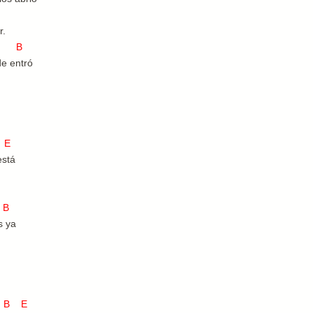
r.
 B
e entró
E
está
B
s ya
 E