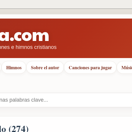
ra.com
ones e himnos cristianos
Himnos
Sobre el autor
Canciones para jugar
Músi
lo (274)