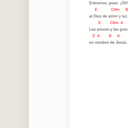
Entremos, pues. ¡Oh
E C#m B
al Dios de amor y luz
E C#m A
Las preces y las grac
E A B A
en nombre de Jesús.