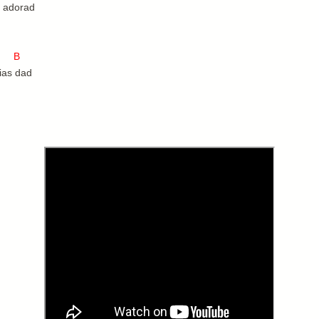
! adorad
.
 B
ias dad