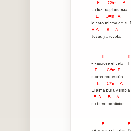
E C#m B
La luz resplandeció;
E C#m A 
la cara misma de su 
E A B A
Jesús ya reveló.
E B
«Rasgose el velo». H
E C#m B
eterna redención.
E C#m A 
El alma pura y limpia
E A B A
no teme perdición.
E B
«Rasgose el velo». D