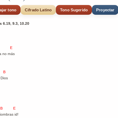
ajar tono
Cifrado Latino
Tono Sugerido
Proyectar
 6.19, 9.3, 10.20
 E
Ya no más
 B
 Dios
 E
Sombras id!