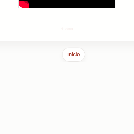
⚙️ admin
Inicio