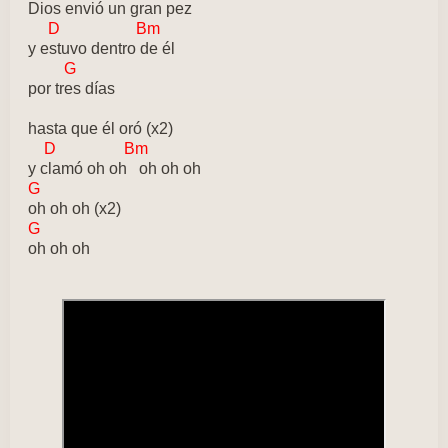
Dios envió un gran pez
D Bm
y estuvo dentro de él
G
por tres días
hasta que él oró (x2)
D Bm
y clamó oh oh oh oh oh
G
oh oh oh (x2)
G
oh oh oh