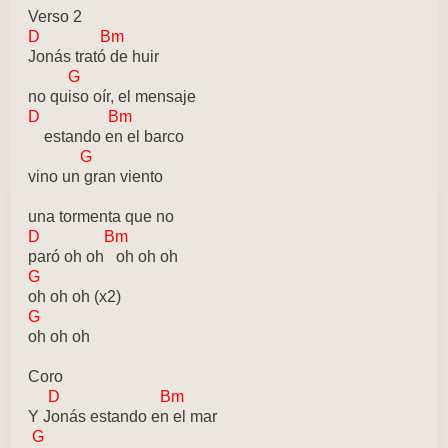
Verso 2
D Bm
Jonás trató de huir
G
no quiso oír, el mensaje
D Bm
estando en el barco
G
vino un gran viento
una tormenta que no
D Bm
paró oh oh oh oh oh
G
oh oh oh (x2)
G
oh oh oh
Coro
D Bm
Y Jonás estando en el mar
G