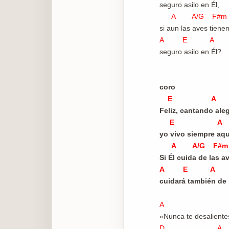
seguro asilo en Él,
A A/G F#m 
si aun las aves tiene
A E A
seguro asilo en Él?
coro
E A
Feliz, cantando aleg
E A
yo vivo siempre aqu
A A/G F#m 
Si Él cuida de las a
A E A
cuidará también de 
A
«Nunca te desaliente
D A