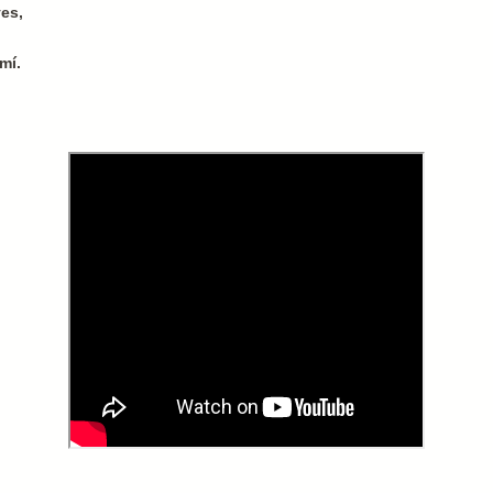
ves,
mí.