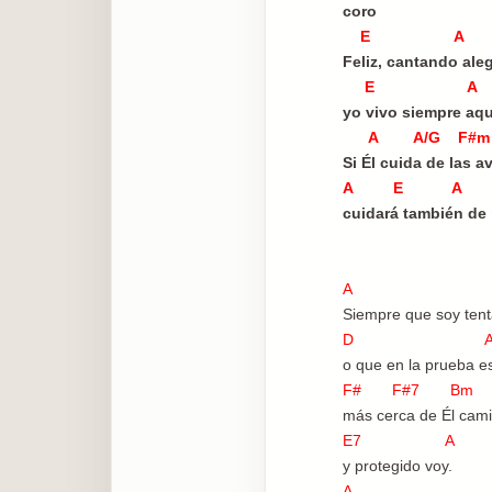
coro
E A
Feliz, cantando aleg
E A
yo vivo siempre aqu
A A/G F#m 
Si Él cuida de las a
A E A
cuidará también de 
A
Siempre que soy tent
D 
o que en la prueba es
F# F#7 Bm
más cerca de Él cam
E7 A
y protegido voy.
A