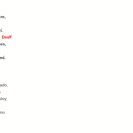
re,
í.
Dm/F
ves,
mí.
ado,
A
toy,
ino