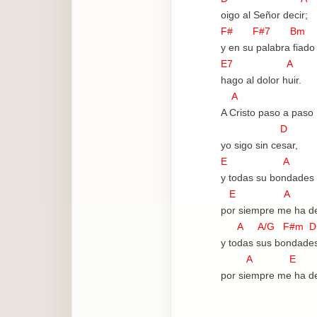
oigo al Señor decir;
F# F#7 Bm
y en su palabra fiado
E7 A
hago al dolor huir.
A
A Cristo paso a paso
D
yo sigo sin cesar,
E A
y todas su bondades
E A
por siempre me ha de
A A/G F#m D
y todas sus bondade
A E 
por siempre me ha de