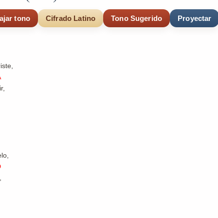
ajar tono
Cifrado Latino
Tono Sugerido
Proyectar
iste,
A
r,
lo,
D
,