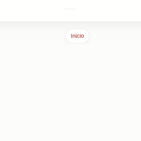
⚙️ admin
Inicio