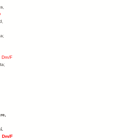
ya,
D
d,
ta;
Dm/F
ta;
re,
í.
Dm/F