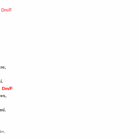
Dm/F
n
re,
í.
Dm/F
ves,
mí.
s»,