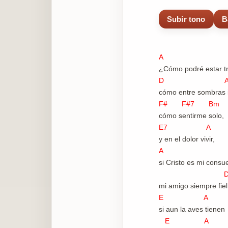
Subir tono
B
A
¿Cómo podré estar tr
D 
cómo entre sombras i
F# F#7 Bm
cómo sentirme solo,
E7 A
y en el dolor vivir,
A
si Cristo es mi consue
mi amigo siempre fiel
E A
si aun la aves tienen
E A