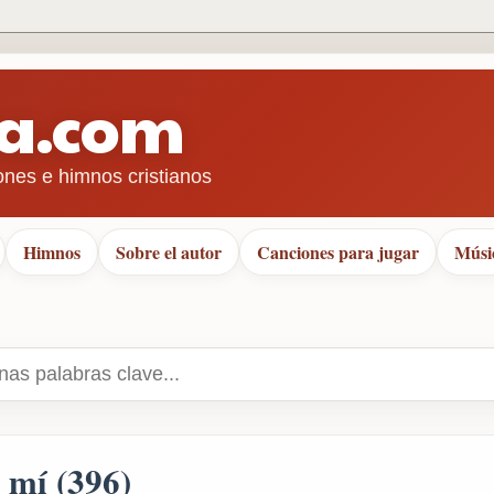
ra.com
ones e himnos cristianos
Himnos
Sobre el autor
Canciones para jugar
Músi
 mí (396)