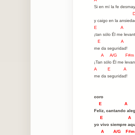
Si en mí la fe desma
y caigo en la ansieda
E A
¡tan sólo Él me levan
E A
me da seguridad!
A A/G F#m 
¡Tan sólo Él me levan
A E A
me da seguridad!
coro
E A
Feliz, cantando aleg
E A
yo vivo siempre aqu
A A/G F#m 