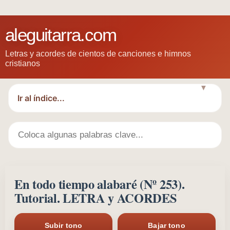
aleguitarra.com
Letras y acordes de cientos de canciones e himnos
cristianos
▼
En todo tiempo alabaré (Nº 253).
Tutorial. LETRA y ACORDES
Subir tono
Bajar tono