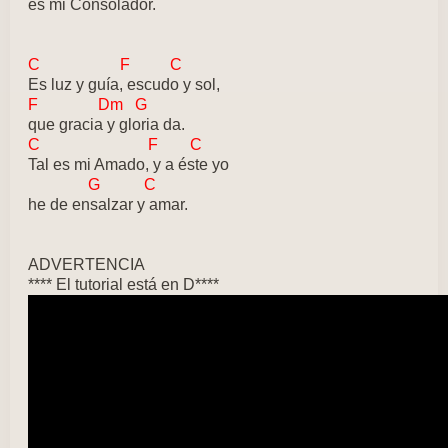
es mi Consolador.
C F C
Es luz y guía, escudo y sol,
F Dm G
que gracia y gloria da.
C F C
Tal es mi Amado, y a éste yo
G C
he de ensalzar y amar.
ADVERTENCIA
**** El tutorial está en D****