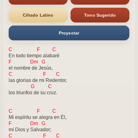
Cifrado Latino
Tono Sugerido
Proyectar
C F C
En todo tiempo alabaré
F Dm G
el nombre de Jesús,
C F C
las glorias de mi Redentor,
G C
los triunfos de su cruz.
C F C
Mi espíritu se alegra en Él,
F Dm G
mi Dios y Salvador;
C F C