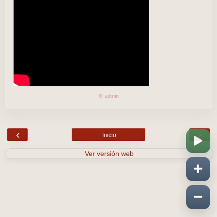
⚙️ admin
‹
›
Inicio
Ver versión web