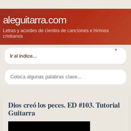
aleguitarra.com
Letras y acordes de cientos de canciones e himnos
cristianos
▼
Dios creó los peces. ED #103. Tutorial
Guitarra