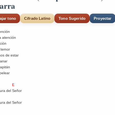
tarra
ajar tono
Cifrado Latino
Tono Sugerido
Proyectar
ención
 atención
ción
n temor
os de estar
ganar
capitán
pelear
 E
ra del Señor
ra del Señor