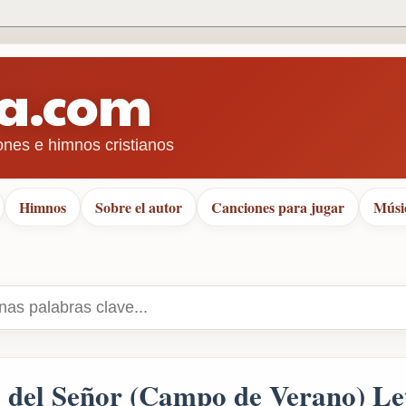
ra.com
ones e himnos cristianos
Himnos
Sobre el autor
Canciones para jugar
Músi
del Señor (Campo de Verano) Le