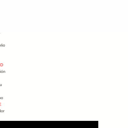
a
lio
D
ión
tu
po
E
dor