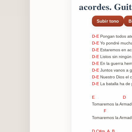
acordes. Gui
Subir tono
B
D-E
Pongan todos at
D-E
Yo pondré mucha
D-E
Estaremos en ac
D-E
Listos sin ningú
D-E
En la guerra hem
D-E
Juntos vanos a 
D-E
Nuestro Dios el 
D-E
La batalla ha de 
E D
Tomaremos la Armadu
F
Tomaremos la Armadu
D C#m A B