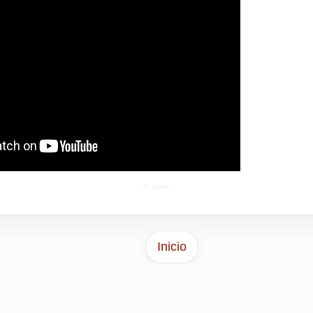
⚙️ admin
Inicio