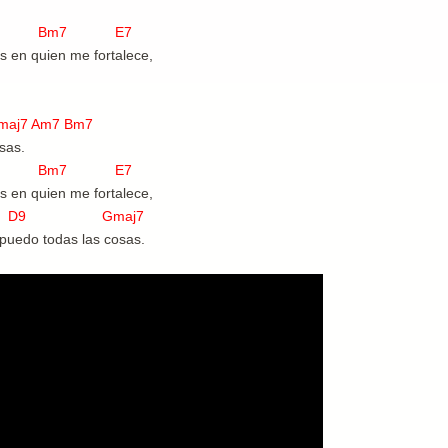
9 Bm7 E7
s en quien me fortalece,
Am7 Bm7
sas.
9 Bm7 E7
s en quien me fortalece,
9 Gmaj7
 puedo todas las cosas.