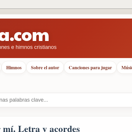
ra.com
ones e himnos cristianos
Himnos
Sobre el autor
Canciones para jugar
Músi
r mí. Letra y acordes