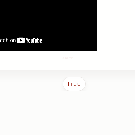
⚙️ admin
Inicio