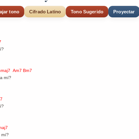
ajar tono
Cifrado Latino
Tono Sugerido
Proyectar
7
í?
j7 Am7 Bm7
a mí?
7
mí?
aj7
a mí?