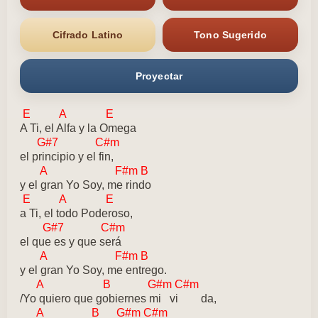
Cifrado Latino
Tono Sugerido
Proyectar
E A E
A Ti, el Alfa y la Omega
G#7 C#m
el principio y el fin,
A F#m B
y el gran Yo Soy, me rindo
E A E
a Ti, el todo Poderoso,
G#7 C#m
el que es y que será
A F#m B
y el gran Yo Soy, me entrego.
A B G#m C#m
/Yo quiero que gobiernes mi vi da,
A B G#m C#m