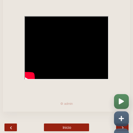
⚙️ admin
‹
›
Inicio