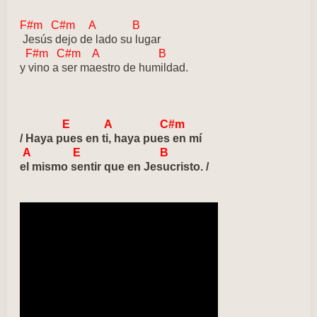
F#m C#m A B
Jesús dejo de lado su lugar
F#m C#m A B
y vino a ser maestro de humildad.
E A C#m
/ Haya pues en ti, haya pues en mí
A E B
el mismo sentir que en Jesucristo. /