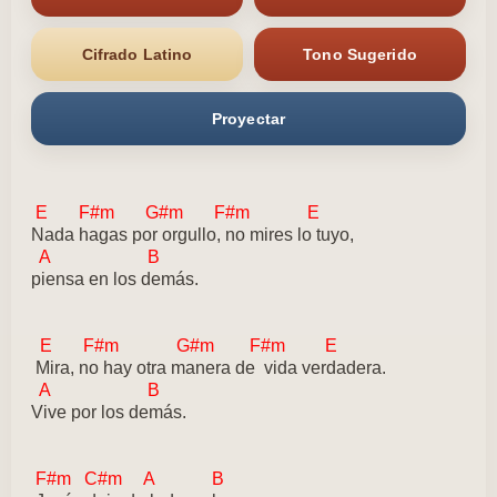
Cifrado Latino
Tono Sugerido
Proyectar
E F#m G#m F#m E
Nada hagas por orgullo, no mires lo tuyo,
A B
piensa en los demás.
E F#m G#m F#m E
Mira, no hay otra manera de vida verdadera.
A B
Vive por los demás.
F#m C#m A B