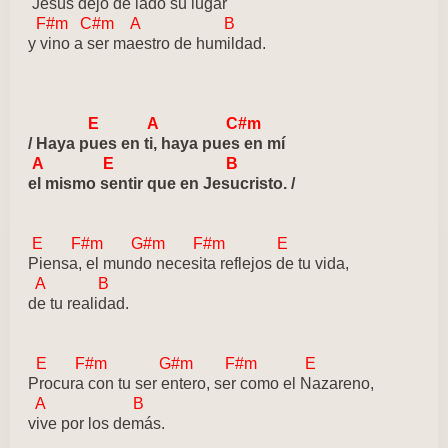
Jesús dejo de lado su lugar
F#m C#m A B
y vino a ser maestro de humildad.
E A C#m
/ Haya pues en ti, haya pues en mí
A E B
el mismo sentir que en Jesucristo. /
E F#m G#m F#m E
Piensa, el mundo necesita reflejos de tu vida,
A B
de tu realidad.
E F#m G#m F#m E
Procura con tu ser entero, ser como el Nazareno,
A B
vive por los demás.