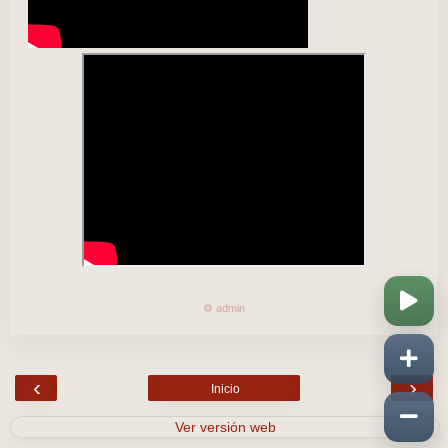
⚙️ admin
‹
›
Inicio
Ver versión web