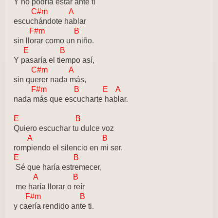
Y no podría estar ante ti
C#m A
escuchándote hablar
F#m B
sin llorar como un niño.
E B
Y pasaría el tiempo así,
C#m A
sin querer nada más,
F#m B E A
nada más que escucharte hablar.
E B
Quiero escuchar tu dulce voz
A B
rompiendo el silencio en mi ser.
E B
Sé que haría estremecer,
A B
me haría llorar o reír
F#m B
y caería rendido ante ti.