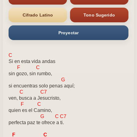
Cifrado Latino
Tono Sugerido
Proyectar
C
Si en esta vida andas
F C
sin gozo, sin rumbo,
G
si encuentras solo penas aquí;
C C7
ven, busca a Jesucristo,
F C
quien es el Camino,
G C C7
perfecta paz te ofrece a ti.
F C