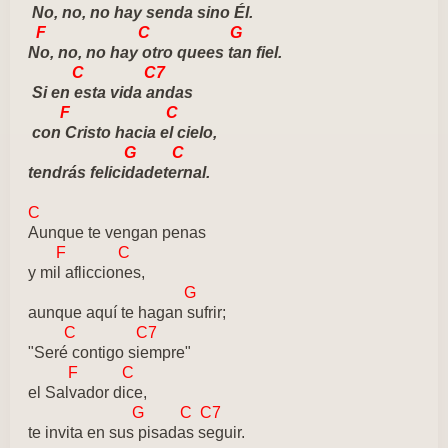
No, no, no hay senda sino Él.
F C G
No, no, no hay otro quees tan fiel.
C C7
Si en esta vida andas
F C
con Cristo hacia el cielo,
G C
tendrás felicidadeternal.
C
Aunque te vengan penas
F C
y mil aflicciones,
G
aunque aquí te hagan sufrir;
C C7
"Seré contigo siempre"
F C
e
l Salvador dice,
G C C7
te invita en sus pisadas seguir.