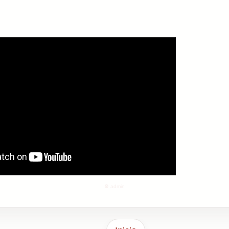
G
⚙️ admin