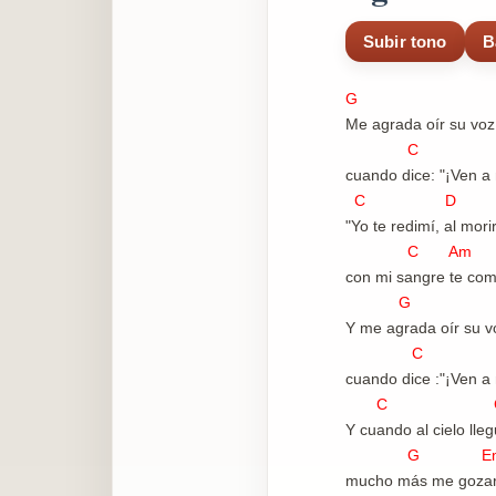
Subir tono
B
G
Me agrada oír su voz
C 
cuando dice: "¡Ven a 
C D
"Yo te redimí, al morir
C Am D
con mi sangre te com
G
Y me agrada oír su v
C 
cuando dice :"¡Ven a 
C C
Y cuando al cielo lle
G E
mucho más me gozar