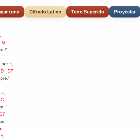
ajar tono
Cifrado Latino
Tono Sugerido
Proyectar
,
G
mí!"
 por ti,
 D7
pré."
oz,
G
mi!"
7
gue
m
é,