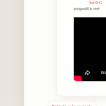
Am D 
porqueallí le veré