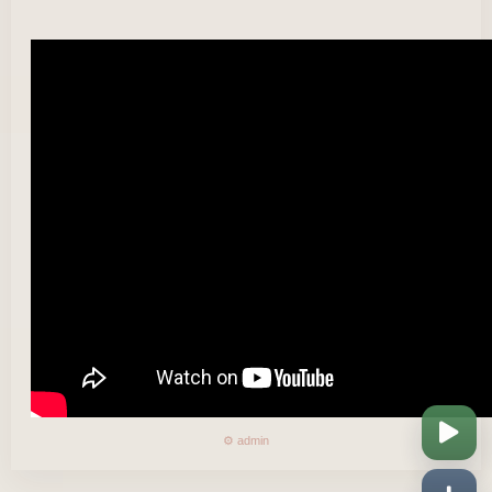
⚙️ admin