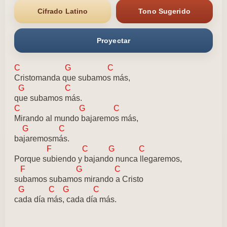
Cifrado Latino
Tono Sugerido
Proyectar
C G C
Cristomanda que subamos más,
G C
que subamos más.
C G C
Mirando al mundo bajaremos más,
G C
bajaremosmás.
F C G C
Porque subiendo y bajando nunca llegaremos,
F G C
subamos subamos mirando a Cristo
G C G C
cada día más, cada día más.