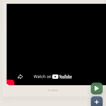
⚙️ admin