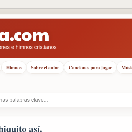
ra.com
ones e himnos cristianos
Himnos
Sobre el autor
Canciones para jugar
Músi
iquito así.