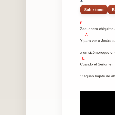
Subir tono
B
E
Zaqueoera chiquitito a
A B
Y para ver a Jesús s
a un sicómoroque en
E
Cuando el Señor le mi
“Zaqueo bájate de ahí