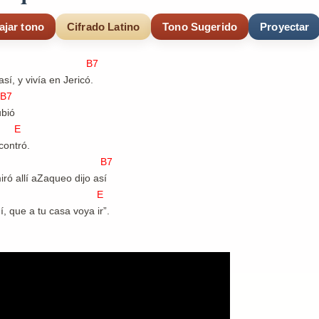
ajar tono
Cifrado Latino
Tono Sugerido
Proyectar
 B7
sí, y vivía en Jericó.
7
ubió
E
contró.
 B7
ró allí aZaqueo dijo así
E
, que a tu casa voya ir”.