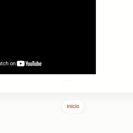
⚙️ admin
Inicio