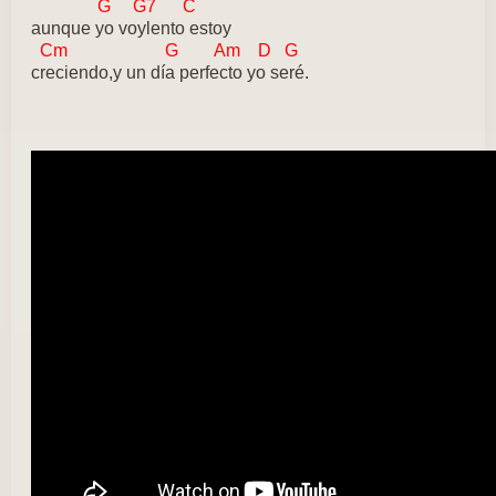
G G7 C
aunque yo voylento estoy
Cm G Am D G
creciendo,y un día perfecto yo seré.