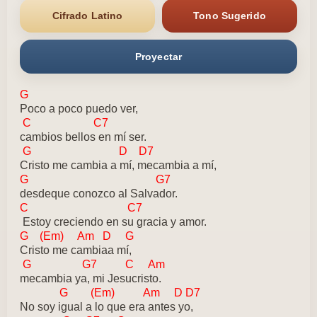
Cifrado Latino
Tono Sugerido
Proyectar
G
Poco a poco puedo ver,
C C7
cambios bellos en mí ser.
G D D7
Cristo me cambia a mí, mecambia a mí,
G G7
desdeque conozco al Salvador.
C C7
Estoy creciendo en su gracia y amor.
G (Em) Am D G
Cristo me cambiaa mí,
G G7 C Am
mecambia ya, mi Jesucristo.
G (Em) Am D D7
No soy igual a lo que era antes yo,