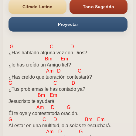
Cifrado Latino
Tono Sugerido
Proyectar
G C D
¿Has hablado alguna vez con Dios?
Bm Em
¿le has creído un Amigo fiel?
Am D G
¿Has creído que tuoración contestará?
G C D
¿Tus problemas le has contado ya?
Bm Em
Jesucristo te ayudará.
Am D G
Él te oye y contestatoda oración.
G C D Bm Em
Al estar en una multitud, o a solas te escuchará.
Am D G