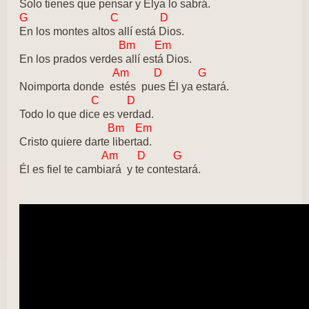
Solo tienes que pensar y Élya lo sabrá.
G C D
En los montes altos allí está Dios.
Bm Em
En los prados verdes allí está Dios.
Am D G
Noimporta donde estés pues Él ya estará.
C D
Todo lo que dice es verdad.
Bm Em
Cristo quiere darte libertad.
Am D G
Él es fiel te cambiará y te contestará.