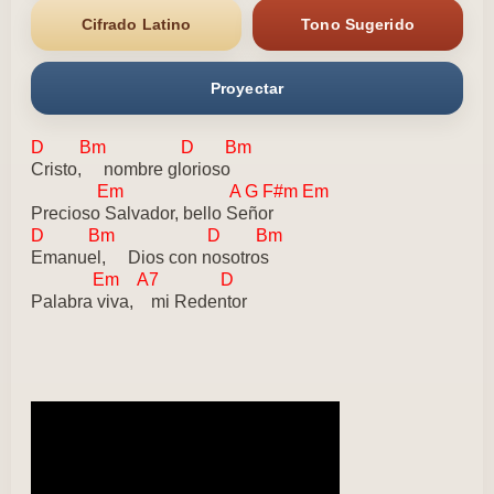
Cifrado Latino
Tono Sugerido
Proyectar
D Bm D Bm
Cristo, nombre glorioso
Em A G F#m Em
Precioso Salvador, bello Señor
D Bm D Bm
Emanuel, Dios con nosotros
Em A7 D
Palabra viva, mi Redentor